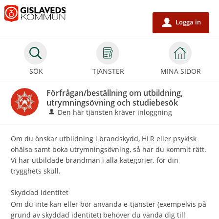
Välkommen
till
Logga in
u
e-
tjänster
-
SÖK
TJÄNSTER
MINA SIDOR
Gislaveds
kommun
Förfrågan/beställning om utbildning,
utrymningsövning och studiebesök
Den här tjänsten kräver inloggning
Om du önskar utbildning i brandskydd, HLR eller psykisk
ohälsa samt boka utrymningsövning, så har du kommit rätt.
Vi har utbildade brandmän i alla kategorier, för din
trygghets skull.
Skyddad identitet
Om du inte kan eller bör använda e-tjänster (exempelvis på
grund av skyddad identitet) behöver du vända dig till