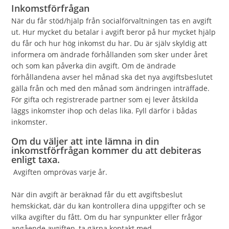
Inkomstförfrågan
När du får stöd/hjälp från socialförvaltningen tas en avgift
ut. Hur mycket du betalar i avgift beror på hur mycket hjälp
du får och hur hög inkomst du har. Du är själv skyldig att
informera om ändrade förhållanden som sker under året
och som kan påverka din avgift. Om de ändrade
förhållandena avser hel månad ska det nya avgiftsbeslutet
gälla från och med den månad som ändringen inträffade.
För gifta och registrerade partner som ej lever åtskilda
läggs inkomster ihop och delas lika. Fyll därför i bådas
inkomster.
Om du väljer att inte lämna in din
inkomstförfrågan kommer du att debiteras
enligt taxa.
Avgiften omprövas varje år.
När din avgift är beräknad får du ett avgiftsbeslut
hemskickat, där du kan kontrollera dina uppgifter och se
vilka avgifter du fått. Om du har synpunkter eller frågor
angående avgiften, ta gärna kontakt med