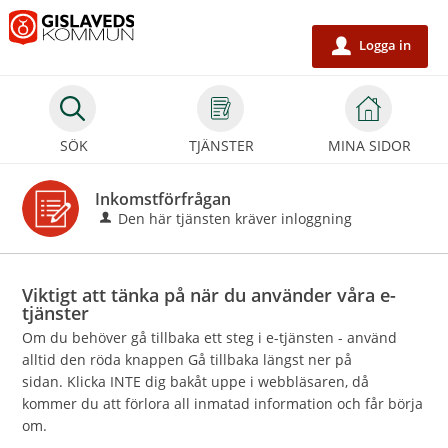
Välkommen
till
Logga in
u
e-
tjänster
-
SÖK
TJÄNSTER
MINA SIDOR
Gislaveds
kommun
Inkomstförfrågan
Den här tjänsten kräver inloggning
Viktigt att tänka på när du använder våra e-
tjänster
Om du behöver gå tillbaka ett steg i e-tjänsten - använd
alltid den röda knappen Gå tillbaka längst ner på
sidan. Klicka INTE dig bakåt uppe i webbläsaren, då
kommer du att förlora all inmatad information och får börja
om.