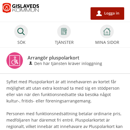
Välkommen
till
Logga in
u
e-
tjänster
-
SÖK
TJÄNSTER
MINA SIDOR
Gislaveds
kommun
Arrangör pluspolarkort
Den här tjänsten kräver inloggning
Syftet med Pluspolarkort är att innehavaren av kortet får
möjlighet att utan extra kostnad ta med sig en stödperson
eller vän när den funktionsnedsatte ska besöka något
kultur-, fritids- eller föreningsarrangemang.
Personen med funktionsnedsättning betalar ordinarie pris,
medföljaren har däremot fri entré. Pluspolarkortet är
regionalt, vilket innebär att innehavare av Pluspolarkort kan