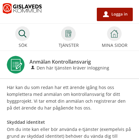
Välkommen
till
Logga in
u
e-
tjänster
-
SÖK
TJÄNSTER
MINA SIDOR
Gislaveds
kommun
Anmälan Kontrollansvarig
Den här tjänsten kräver inloggning
Här kan du som redan har ett ärende igång hos oss
komplettera med anmälan om kontrollansvarig för ditt
byggprojekt. Vi tar emot din anmälan och registrerar den
på det ärende du har pågående hos oss.
Skyddad identitet
Om du inte kan eller bör använda e-tjänster (exempelvis på
grund av skyddad identitet) behöver du vända dig till