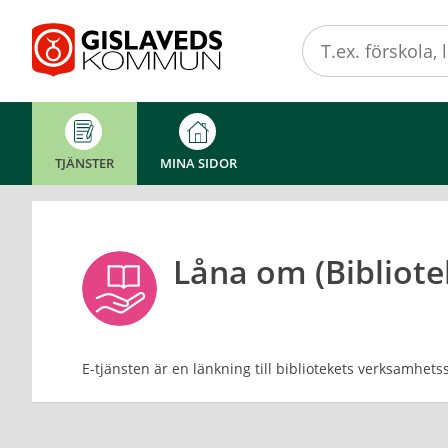
Välkommen
till
e-
tjänster
-
Gislaveds
TJÄNSTER
MINA SIDOR
kommun
Låna om (Bibliote
E-tjänsten är en länkning till bibliotekets verksamhets