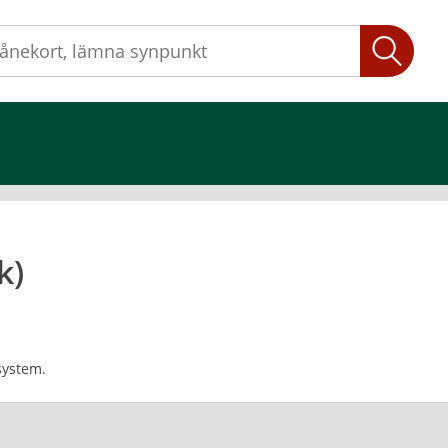
Sök
k)
system.