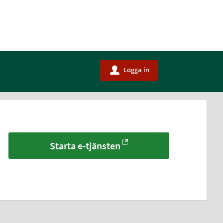
Logga in
u
Starta e-tjänsten