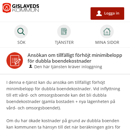
Välkommen
till
Logga in
u
e-
tjänster
-
SÖK
TJÄNSTER
MINA SIDOR
Gislaveds
kommun
Ansökan om tillfälligt förhöjt minimibelopp
för dubbla boendekostnader
Den här tjänsten kräver inloggning
I denna e-tjänst kan du ansöka om tillfälligt förhöjt
minimibelopp för dubbla boendekostnader. Vid inflyttning
till ett vård- och omsorgsboende kan det bli dubbla
boendekostnader (gamla bostaden + nya lägenheten på
vård- och omsorgsboendet).
Om du har ökade kostnader på grund av dubbla boenden
kan kommunen ta hänsyn till det när beräkningen görs för