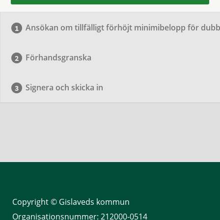
Ansökan om tillfälligt förhöjt minimibelopp för du
Förhandsgranska
Signera och skicka in
Copyright © Gislaveds kommun
Organisationsnummer: 212000-0514