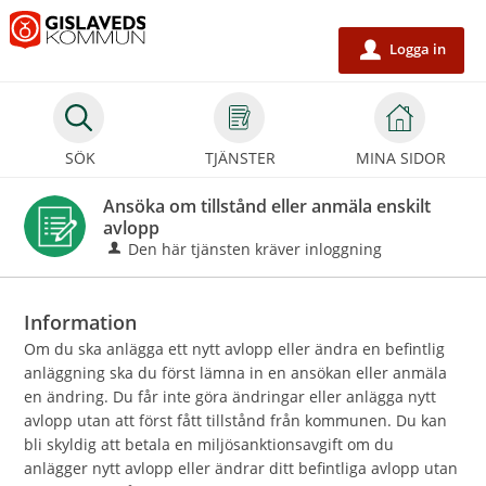
Välkommen
till
Logga in
u
e-
tjänster
-
SÖK
TJÄNSTER
MINA SIDOR
Gislaveds
kommun
Ansöka om tillstånd eller anmäla enskilt
avlopp
Den här tjänsten kräver inloggning
Information
Om du ska anlägga ett nytt avlopp eller ändra en befintlig
anläggning ska du först lämna in en ansökan eller anmäla
en ändring. Du får inte göra ändringar eller anlägga nytt
avlopp utan att först fått tillstånd från kommunen. Du kan
bli skyldig att betala en miljösanktionsavgift om du
anlägger nytt avlopp eller ändrar ditt befintliga avlopp utan