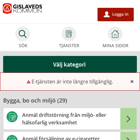
Välkommen
till
Logga in
u
e-
tjänster
-
SÖK
TJÄNSTER
MINA SIDOR
Gislaveds
kommun
Välj kategori
E-tjänsten är inte längre tillgänglig.
x
Bygga, bo och miljö (
29
)
Anmäl driftstörning från miljö- eller
hälsofarlig verksamhet
Anmäl försäljning av e-cigaretter